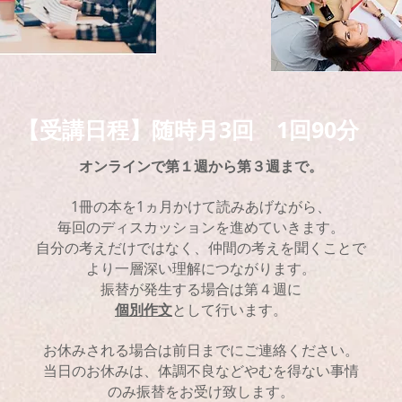
【受講日程】随時月3回 1回90分
で第１週から第３週まで。
オンライン
1冊の本を1ヵ月かけて読みあげながら、
毎回のディスカッションを進めていきます。
自分の考えだけではなく、仲間の考えを聞くことで
​より一層深い理解につながります。
​振替が発生する場合は第４週に
個別作文
として行います。
お休みされる場合は前日までにご連絡ください。
​当日のお休みは、体調不良などやむを得ない事情
のみ振替をお受け致します。