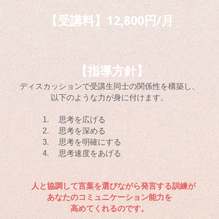
【受講料】12,800円/月
【指導方針】
ディスカッションで
受講生同士の関係性を構築し、
以下のような力が身に付けます。
思考を広げる
思考を深める
思考を明確にする
思考速度をあげる
人と協調して言葉を選びながら発言する
訓練が
あなたの
コミュニケーション能力を
高めてくれるのです。