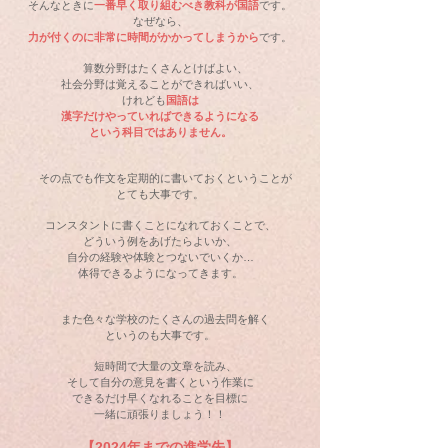
そんなときに
一番早く取り組むべき教科が国語
です。
なぜなら、
力が付くのに非常に時間がかかってしまうから
です。
算数分野はたくさんとけばよい、
社会分野は覚えることができればいい、
けれども
国語は
漢字だけやっていればできるようになる
という科目ではありません。
​
その点でも作文を定期的に書いておくということが
とても大事です。
コンスタントに書くことになれておくことで、
どういう例をあげたらよいか、
自分の経験や体験とつないでいくか…
体得できるようになってきます。
また色々な学校のたくさんの過去問を解く
というのも大事です。
短時間で大量の文章を読み、
そして自分の意見を書くという作業に
できるだけ早くなれることを目標に
一緒に頑
張りましょう！！
【
2024年までの進学先】