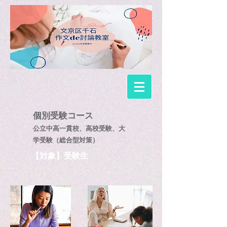
個別受験
コース
公立中高一貫校、高校受験、大
学受験（総合型対策）
【対象】受験生