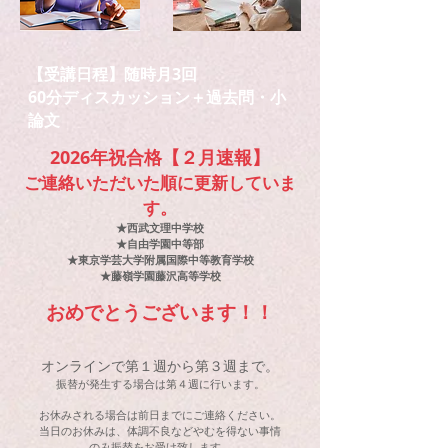
【受講日程】随時月3回
60分ディスカッション＋過去問・小
論文
2026年祝合格【２月速報】
ご連絡いただいた順に更新していま
す。
★西武文理中学校
​★自由学園中等部
​★東京学芸大学附属国際中等教育学校
​★藤嶺学園藤沢高等学校
​おめでとうございます！！
オンラインで第１週から第３週まで。
​振替が発生する場合は第４週に行います。
お休みされる場合は前日までにご連絡ください。
​当日のお休みは、体調不良などやむを得ない事情
のみ振替をお受け致します。