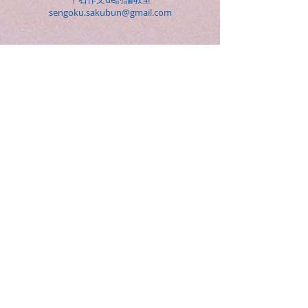
sengoku.sakubun@gmail.com
03-6322-2565
​(不在時は留守番電話にメッセージと
電話番号を入れて頂ければ、
折り返しお電話差し上げます)