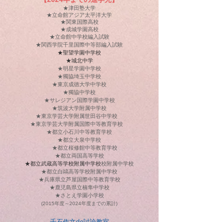
★津田塾大学
★立命館アジア太平洋大学
​★関東国際高校
★成城学園高校
★立命館中学校編入試験
★関西学院千里国際中等部編入試験
★​聖望学園中学校
★​城北中学
★明星学園中学校
★獨協埼玉中学校
★東京成徳大学中学校
​★獨協中学校​
★サレジアン国際学園中学校
★筑波大学附属中学校
★東京学芸大学附属世田谷中学校
★東京学芸大学附属国際中等教育学校
★都立小石川中等教育学校
★都立大泉中学校
★都立桜修館中等教育学校
★都立両国高等学校
★都立武蔵高等学校附属中学校
校附属中
学校
★都立
白鷗高等学校附属中学校
★兵庫県立芦屋国際中等教育学校
​★鹿児島県立楠隼中学校
★さとえ学園小学校
(2015年度～20
24年度までの累計)
千石作文de討論教室