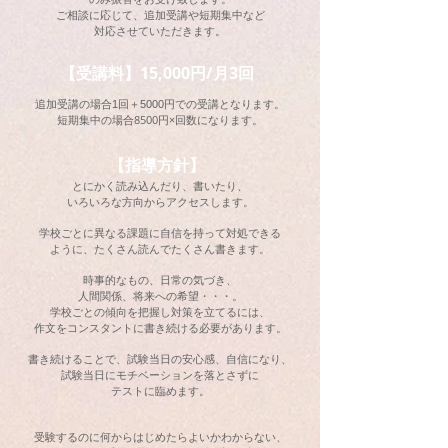
ご相談に応じて、追加受講や短期集中など
対応させていただきます。
【受講料】15,000円/月3回
​での受講となります。
追加受講の場合1回
＋5000円
短期集中の場合8500円×回数になります。
【指導方針】
とにかく読み込んだり、書いたり、
いろいろな方向からアクセスします。
学校ごとに異なる課題に自信を持って対処できる
ように、たくさん読んでたくさん書きます
。
時事的なもの、日常の気づき、
人間関係、将来への希望・・・。
学校ごとの傾向を把握し対策を立てるには、
作文をコンスタントに書き続ける必要があります。
書き続けることで、試験当日の安心感、自信になり、
試験当日にモチベーションを落とさずに
テストに
臨めます。
受験するのに何からはじめたらよいかわからない、